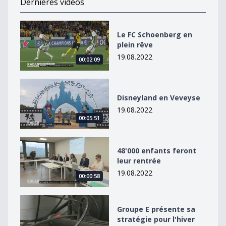
Dernières vidéos
Le FC Schoenberg en plein rêve
Le FC Schoenberg en
plein rêve
19.08.2022
00:02:09
Disneyland en Veveyse
Disneyland en Veveyse
19.08.2022
00:05:51
48&#039;000 enfants feront leur rentrée
48'000 enfants feront
leur rentrée
19.08.2022
00:00:58
Groupe E présente sa stratégie pour l&#039;hiver
Groupe E présente sa
stratégie pour l'hiver