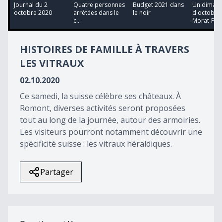
13
Journal du 2
Quatre personnes
Budget 2021 dans
Un diman
minutes,
octobre 2020
arrêtées dans le
le noir
d'octobre
7
c...
Morat-Fr...
seconds
HISTOIRES DE FAMILLE À TRAVERS
LES VITRAUX
02.10.2020
Ce samedi, la suisse célèbre ses châteaux. À
Romont, diverses activités seront proposées
tout au long de la journée, autour des armoiries.
Les visiteurs pourront notamment découvrir une
spécificité suisse : les vitraux héraldiques.
Partager