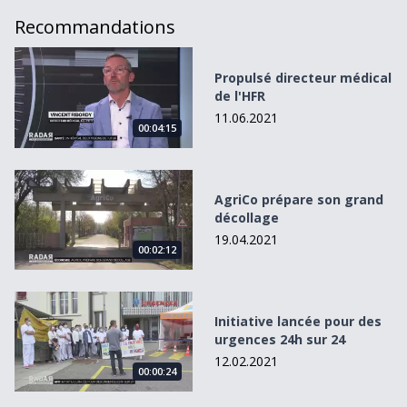
Recommandations
Propulsé directeur médical de l&#039;HFR
Propulsé directeur médical
de l'HFR
11.06.2021
00:04:15
AgriCo prépare son grand décollage
AgriCo prépare son grand
décollage
19.04.2021
00:02:12
Initiative lancée pour des urgences 24h sur 24
Initiative lancée pour des
urgences 24h sur 24
12.02.2021
00:00:24