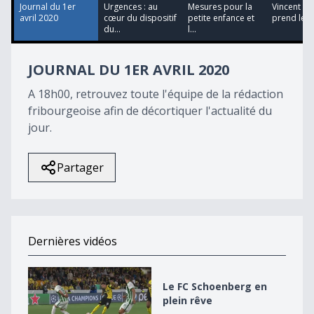
47
Journal du 1er
Urgences : au
Mesures pour la
Vincent Du
seconds
avril 2020
cœur du dispositif
petite enfance et
prend le p
du...
l...
JOURNAL DU 1ER AVRIL 2020
A 18h00, retrouvez toute l'équipe de la rédaction
fribourgeoise afin de décortiquer l'actualité du
jour.
Partager
Dernières vidéos
Le FC Schoenberg en plein rêve
Le FC Schoenberg en
plein rêve