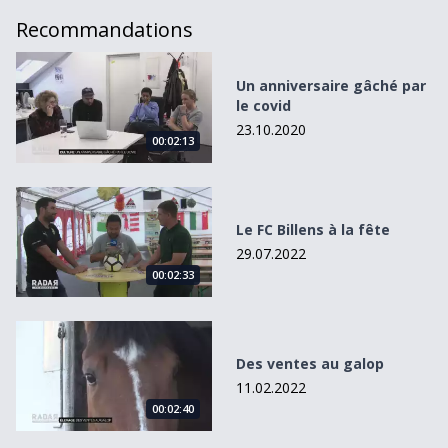
Recommandations
Un anniversaire gâché par le covid
Un anniversaire gâché par
le covid
23.10.2020
00:02:13
Le FC Billens à la fête
Le FC Billens à la fête
29.07.2022
00:02:33
Des ventes au galop
Des ventes au galop
11.02.2022
00:02:40