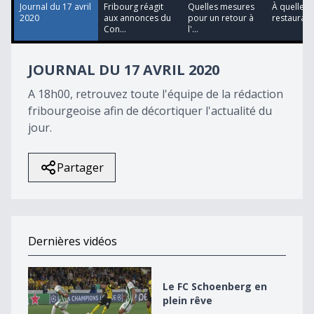
48
Journal du 17 avril
Fribourg réagit
Quelles mesures
À quelle s
seconds
2020
aux annonces du
pour un retour à
restaurateu
Con...
l'...
JOURNAL DU 17 AVRIL 2020
A 18h00, retrouvez toute l'équipe de la rédaction
fribourgeoise afin de décortiquer l'actualité du
jour.
Partager
Dernières vidéos
Le FC Schoenberg en plein rêve
Le FC Schoenberg en
plein rêve