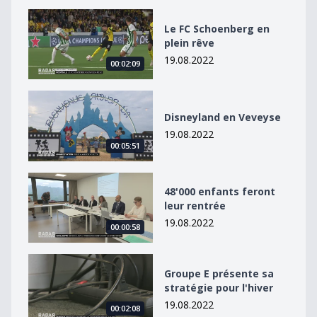
Le FC Schoenberg en plein rêve
Le FC Schoenberg en
plein rêve
19.08.2022
00:02:09
Disneyland en Veveyse
Disneyland en Veveyse
19.08.2022
00:05:51
48&#039;000 enfants feront leur rentrée
48'000 enfants feront
leur rentrée
19.08.2022
00:00:58
Groupe E présente sa stratégie pour l&#039;hiver
Groupe E présente sa
stratégie pour l'hiver
19.08.2022
00:02:08