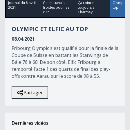
11
Journal du 8 avril
Gel et sueurs
Ça coince
Olympic et 
minutes,
2021
froides pour les
toujours à
top
56
cult...
Charmey
seconds
OLYMPIC ET ELFIC AU TOP
08.04.2021
Fribourg Olympic s'est qualifié pour la finale de la
Coupe de Suisse en battant les Starwings de
Bâle 76 à 68. De son côté, Elfic Fribourg a
remporté l'acte 1 des quarts de final des play-
offs contre Aarau sur le score de 98 à 55.
Partager
Dernières vidéos