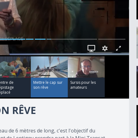
00:02:51
00:01:16
entre de
Mettre le cap sur
Sursis pour les
épistage
son rêve
amateurs
éplacé
ON RÊVE
au de 6 mètres de long, c'est l'objectif du
nt de Lentigny prendra part à la Mini Transat.