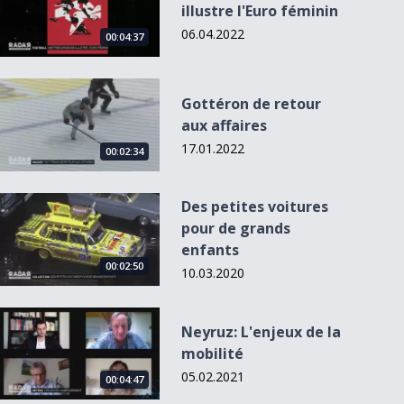
illustre l'Euro féminin
06.04.2022
00:04:37
Gottéron de retour aux affaires
Gottéron de retour
aux affaires
17.01.2022
00:02:34
Des petites voitures pour de grands enfants
Des petites voitures
pour de grands
enfants
00:02:50
10.03.2020
Neyruz: L&#039;enjeux de la mobilité
Neyruz: L'enjeux de la
mobilité
05.02.2021
00:04:47