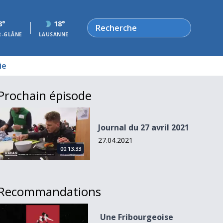
Rechercher
8°
18°
R-GLÂNE
LAUSANNE
ie
Prochain épisode
Journal du 27 avril 2021
Journal du 27 avril 2021
27.04.2021
00:13:33
Recommandations
Une Fribourgeoise illustre l&#039;Euro féminin
Une Fribourgeoise