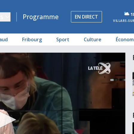
1
s
Programme
EN DIRECT
VILLARS-SU
aud
Fribourg
Sport
Culture
Économ