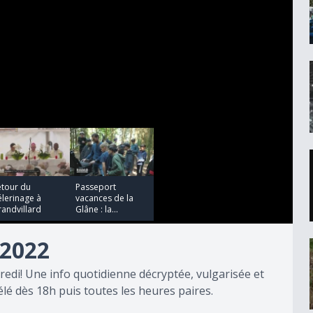
00:01:53
etour du
Passeport
lerinage à
vacances de la
andvillard
Glâne : la...
2022
redi! Une info quotidienne décryptée, vulgarisée et
lé dès 18h puis toutes les heures paires.