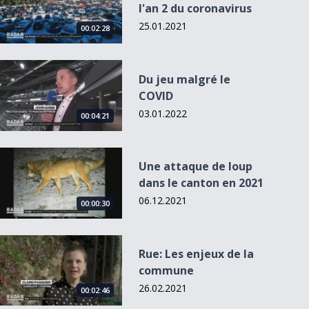
l'an 2 du coronavirus
25.01.2021
00:02:28
Du jeu malgré le COVID
Du jeu malgré le
COVID
03.01.2022
00:04:21
Une attaque de loup dans le canton en 2021
Une attaque de loup
dans le canton en 2021
06.12.2021
00:00:30
Rue: Les enjeux de la commune
Rue: Les enjeux de la
commune
26.02.2021
00:02:46