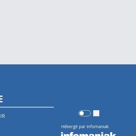
E
Use setting
IR
Hébergé par Infomaniak