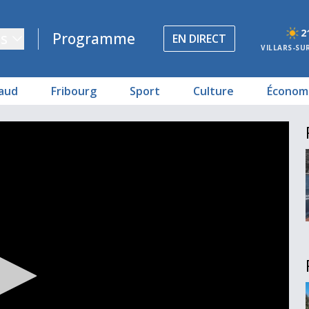
2
s
Programme
EN DIRECT
VILLARS-SU
aud
Fribourg
Sport
Culture
Économ
nts