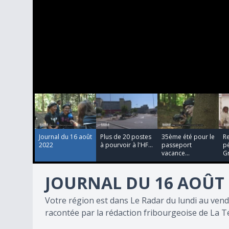
00:02:01
00:04:34
00:01:51
0
seconds
of
11
minutes,
18
Journal du 16 août
Plus de 20 postes
35ème été pour le
R
seconds
Volume
2022
à pourvoir à l'HF...
passeport
pé
90%
vacance...
Gr
JOURNAL DU 16 AOÛT 
Votre région est dans Le Radar du lundi au vend
racontée par la rédaction fribourgeoise de La Té