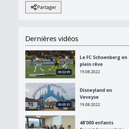
Partager
Dernières vidéos
Le FC Schoenberg en plein rêve
Le FC Schoenberg en
plein rêve
19.08.2022
00:02:09
Disneyland en Veveyse
Disneyland en
Veveyse
19.08.2022
00:05:51
48&#039;000 enfants feront leur rentrée
48'000 enfants