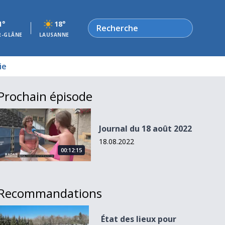
Rechercher
1°
18°
R-GLÂNE
LAUSANNE
ie
Prochain épisode
Journal du 18 août 2022
Journal du 18 août 2022
18.08.2022
00:12:15
Recommandations
État des lieux pour l&#039;an 2 du coronavirus
État des lieux pour