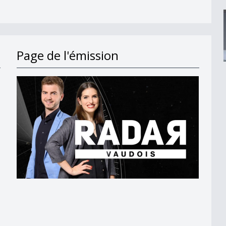
Page de l'émission
bre
e
ux Jazz
reux Jazz