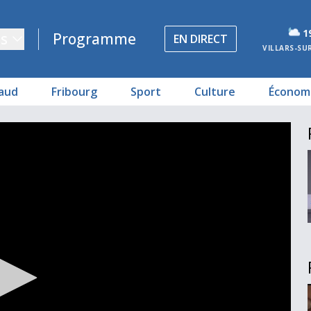
1
s
Programme
EN DIRECT
VILLARS-SU
aud
Fribourg
Sport
Culture
Économ