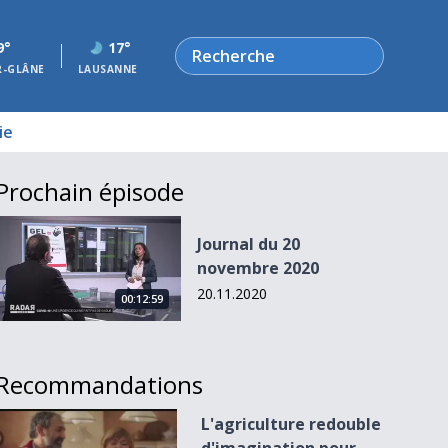
Rechercher
9°
17°
R-GLÂNE
LAUSANNE
ie
Prochain épisode
Journal du 20 novembre 2020
Journal du 20
novembre 2020
20.11.2020
00:12:59
Recommandations
L&#039;agriculture redouble d&#039;imagination pour surv
L'agriculture redouble