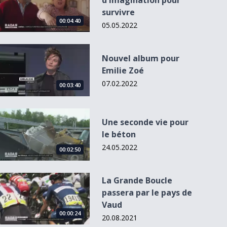
d'imagination pour
survivre
00:04:40
05.05.2022
Nouvel album pour Emilie Zoé
Nouvel album pour
Emilie Zoé
07.02.2022
00:03:40
Une seconde vie pour le béton
Une seconde vie pour
le béton
24.05.2022
00:02:50
La Grande Boucle passera par le pays de Vaud
La Grande Boucle
passera par le pays de
Vaud
00:00:24
20.08.2021