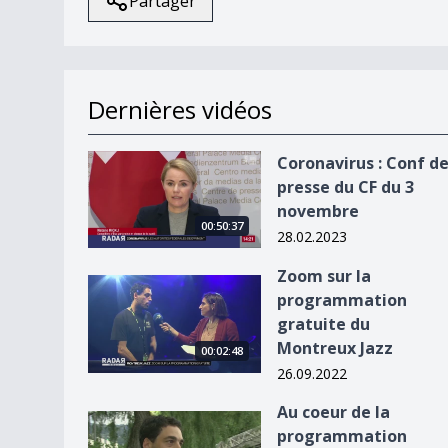
Partager
Dernières vidéos
Coronavirus : Conf de presse du CF du 3 novem
Coronavirus : Conf d
presse du CF du 3
novembre
00:50:37
28.02.2023
Zoom sur la
Zoom sur la programmation gratuite du Montre
programmation
gratuite du
Montreux Jazz
00:02:48
26.09.2022
Au coeur de la
Au coeur de la programmation gratuite du Mont
programmation