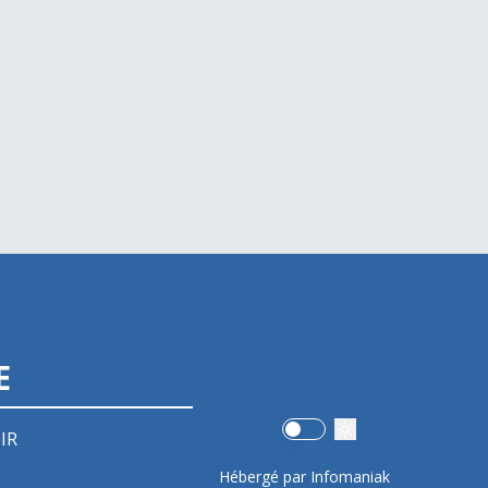
E
Use setting
IR
Hébergé par Infomaniak