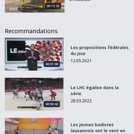
00:13:33
Recommandations
Les propositions fédérales du jour
Les propositions fédérales
du jour
12.05.2021
00:01:08
Le LHC égalise dans la série
Le LHC égalise dans la
série
28.03.2022
00:00:42
Les jeunes badistes lausannois ont le vent en poupe
Les jeunes badistes
lausannois ont le vent en