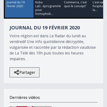
46
Journal du 19
Koba
Commerce, c'est
L'est vaud
seconds
février 2020
LaD...éprogrammé
quoi le concept?
hospitalier
pour
la...
homophob...
JOURNAL DU 19 FÉVRIER 2020
Votre région est dans Le Radar du lundi au
vendredi! Une info quotidienne décryptée,
vulgarisée et racontée par la rédaction vaudoise
de La Télé dès 19h puis toutes les heures
impaires.
Partager
Dernières vidéos