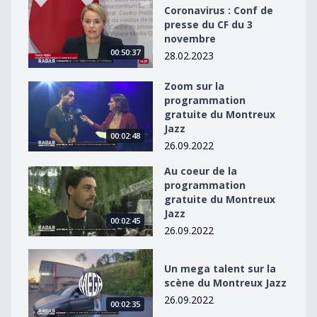
Coronavirus : Conf de presse du CF du 3 novembre
Coronavirus : Conf de
presse du CF du 3
novembre
00:50:37
28.02.2023
Zoom sur la
Zoom sur la programmation gratuite du Montreux Jaz
programmation
gratuite du Montreux
Jazz
00:02:48
26.09.2022
Au coeur de la
Au coeur de la programmation gratuite du Montreux J
programmation
gratuite du Montreux
Jazz
00:02:45
26.09.2022
Un mega talent sur la scène du Montreux Jazz
Un mega talent sur la
scène du Montreux Jazz
26.09.2022
00:02:35