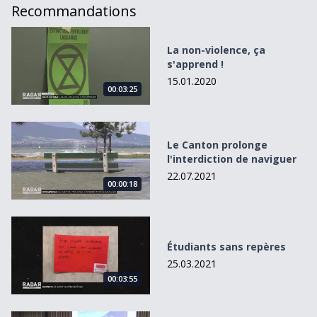
Recommandations
La non-violence, ça s&#039;apprend !
La non-violence, ça
s'apprend !
15.01.2020
00:03:25
Le Canton prolonge l&#039;interdiction de naviguer
Le Canton prolonge
l'interdiction de naviguer
22.07.2021
00:00:18
Étudiants sans repères
Étudiants sans repères
25.03.2021
00:03:55