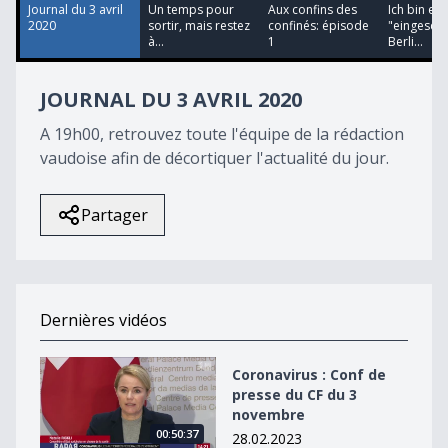
28
Journal du 3 avril
Un temps pour
Aux confins des
Ich bin ein
seconds
2020
sortir, mais restez
confinés: épisode
"eingeschr
à...
1
Berli...
JOURNAL DU 3 AVRIL 2020
A 19h00, retrouvez toute l'équipe de la rédaction
vaudoise afin de décortiquer l'actualité du jour.
Partager
Dernières vidéos
Coronavirus : Conf de presse du CF du 3 novembre
Coronavirus : Conf de
presse du CF du 3
novembre
00:50:37
28.02.2023