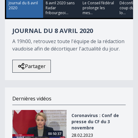
32
Journal du 8 avril
8 avril 2020 sans
Le Conseil fédéral
Déconfine
seconds
2020
Radar
prolonge les
coup dur p
fribourgeoi...
mes...
lo...
JOURNAL DU 8 AVRIL 2020
A 19h00, retrouvez toute l'équipe de la rédaction
vaudoise afin de décortiquer l'actualité du jour.
Partager
Dernières vidéos
Coronavirus : Conf de presse du CF du 3 novembre
Coronavirus : Conf de
presse du CF du 3
novembre
00:50:37
28.02.2023