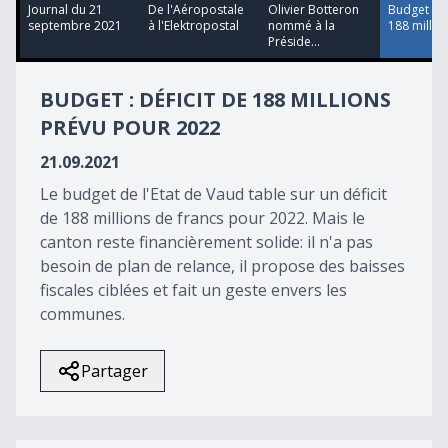
14
Journal du 21
De l'Aéropostale
Olivier Botteron
Budget : D
minutes,
septembre 2021
à l'Elektropostal
nommé à la
188 million
30
Préside...
seconds
BUDGET : DÉFICIT DE 188 MILLIONS
PRÉVU POUR 2022
21.09.2021
Le budget de l'Etat de Vaud table sur un déficit
de 188 millions de francs pour 2022. Mais le
canton reste financièrement solide: il n'a pas
besoin de plan de relance, il propose des baisses
fiscales ciblées et fait un geste envers les
communes.
Partager