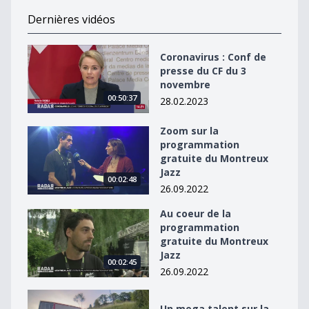
Dernières vidéos
Coronavirus : Conf de presse du CF du 3 novembre
Coronavirus : Conf de
presse du CF du 3
novembre
00:50:37
28.02.2023
Zoom sur la
Zoom sur la programmation gratuite du Montreux Jaz
programmation
gratuite du Montreux
Jazz
00:02:48
26.09.2022
Au coeur de la
Au coeur de la programmation gratuite du Montreux J
programmation
gratuite du Montreux
Jazz
00:02:45
26.09.2022
Un mega talent sur la scène du Montreux Jazz
Un mega talent sur la