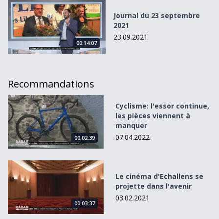
Journal du 23 septembre 2021
Journal du 23 septembre
2021
23.09.2021
00:14:07
Recommandations
Cyclisme: l&#039;essor continue, les pièces viennent à m
Cyclisme: l'essor continue,
les pièces viennent à
manquer
07.04.2022
00:02:39
Le cinéma d&#039;Echallens se projette dans l&#039;aven
Le cinéma d'Echallens se
projette dans l'avenir
03.02.2021
00:03:37