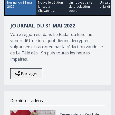
17
Journal du 31 mai
Nouvelle pétition
Un nouveau site
Un salon H
seconds
2022
lancée à
de production
et Jardin 
Chavanne...
pour...
JOURNAL DU 31 MAI 2022
Votre région est dans Le Radar du lundi au
vendredi! Une info quotidienne décryptée,
vulgarisée et racontée par la rédaction vaudoise
de La Télé dès 19h puis toutes les heures
impaires.
Partager
Dernières vidéos
Coronavirus : Conf de presse du CF du 3 novembre
Coronavirus : Conf de