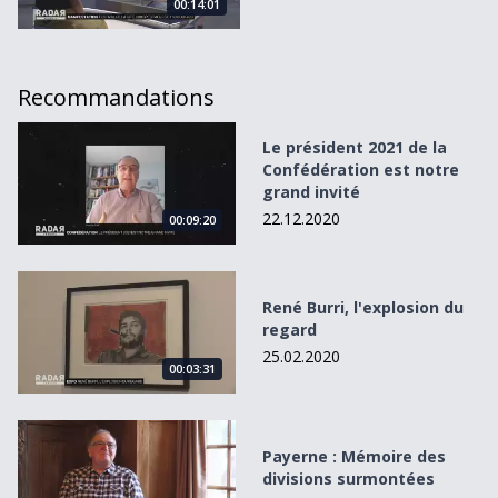
00:14:01
Recommandations
Le président 2021 de la Confédération est notre grand inv
Le président 2021 de la
Confédération est notre
grand invité
22.12.2020
00:09:20
René Burri, l&#039;explosion du regard
René Burri, l'explosion du
regard
25.02.2020
00:03:31
Payerne : Mémoire des divisions surmontées
Payerne : Mémoire des
divisions surmontées