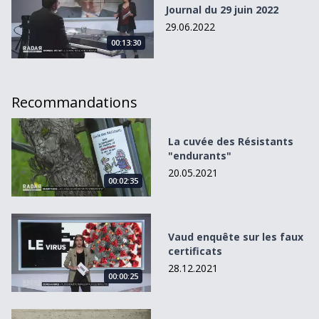
Journal du 29 juin 2022
29.06.2022
00:13:30
Recommandations
La cuvée des Résistants &quot;endurants&quot;
La cuvée des Résistants
"endurants"
20.05.2021
00:02:35
Vaud enquête sur les faux certificats
Vaud enquête sur les faux
certificats
28.12.2021
00:00:25
Une place pour les 51 ans du suffrage féminin