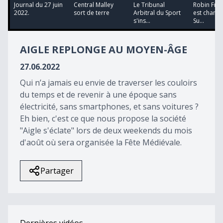
14
Journal du 27 juin
Central Malley
Le Tribunal
Robin Fro
minutes,
2022.
sort de terre
Arbitral du Sport
est champ
7
s'ins...
Su...
seconds
AIGLE REPLONGE AU MOYEN-ÂGE
27.06.2022
Qui n’a jamais eu envie de traverser les couloirs
du temps et de revenir à une époque sans
électricité, sans smartphones, et sans voitures ?
Eh bien, c'est ce que nous propose la société
"Aigle s'éclate" lors de deux weekends du mois
d'août où sera organisée la Fête Médiévale.
Partager