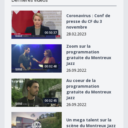
Dernières vidéos
Coronavirus : Conf de presse du CF du 3 novembre
Coronavirus : Conf de
presse du CF du 3
novembre
00:50:37
28.02.2023
Zoom sur la
Zoom sur la programmation gratuite du Montreux Jaz
programmation
gratuite du Montreux
Jazz
00:02:48
26.09.2022
Au coeur de la
Au coeur de la programmation gratuite du Montreux J
programmation
gratuite du Montreux
Jazz
00:02:45
26.09.2022
Un mega talent sur la scène du Montreux Jazz
Un mega talent sur la
scène du Montreux Jazz