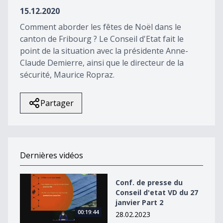
28
15.12.2020
seconds
Comment aborder les fêtes de Noël dans le
canton de Fribourg ? Le Conseil d'Etat fait le
point de la situation avec la présidente Anne-
Claude Demierre, ainsi que le directeur de la
sécurité, Maurice Ropraz.
Partager
Dernières vidéos
Conf. de presse du Conseil d&#039;etat VD du 27 janvie
Conf. de presse du
Conseil d'etat VD du 27
janvier Part 2
00:19:44
28.02.2023