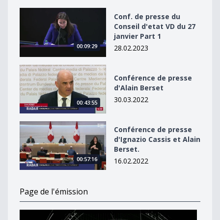
Conf. de presse du Conseil d&#039;etat VD du 27 janvie
Conf. de presse du
Conseil d'etat VD du 27
janvier Part 1
00:09:29
28.02.2023
Conférence de presse d&#039;Alain Berset
Conférence de presse
d'Alain Berset
30.03.2022
00:43:55
Conférence de presse d&#039;Ignazio Cassis et Alain B
Conférence de presse
d'Ignazio Cassis et Alain
Berset.
00:57:16
16.02.2022
Page de l'émission