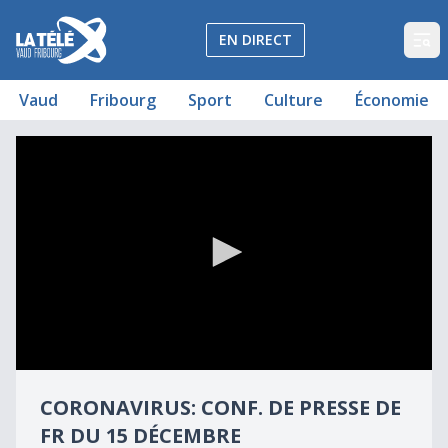
La Télé - Télévision régionale Vaud et Fribourg
EN DIRECT
Op
Vaud
Fribourg
Sport
Culture
Économie
Coronavirus - Conf. de presse de FR du 15 décembre 2020
Coronavirus: Conf. de presse de FR du 15 décembre
0
seconds
CORONAVIRUS: CONF. DE PRESSE DE
of
27
FR DU 15 DÉCEMBRE
minutes,