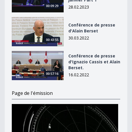
00:09:29
28.02.2023
Conférence de presse d&#039;Alain Berset
Conférence de presse
d'Alain Berset
30.03.2022
00:43:55
Conférence de presse d&#039;Ignazio Cassis et Alain B
Conférence de presse
d'Ignazio Cassis et Alain
Berset.
00:57:16
16.02.2022
Page de l'émission