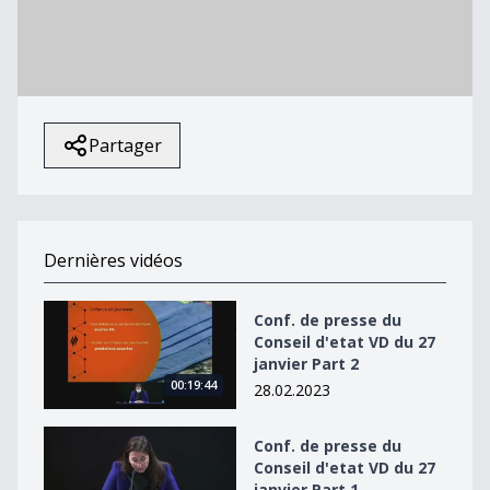
La vidéo ne peut être
lue.
(Code d'erreur: 102630)
Partager
Dernières vidéos
Conf. de presse du Conseil d&#039;etat VD du 27 janvie
Conf. de presse du
Conseil d'etat VD du 27
janvier Part 2
00:19:44
28.02.2023
Conf. de presse du Conseil d&#039;etat VD du 27 janvie
Conf. de presse du
Conseil d'etat VD du 27
janvier Part 1