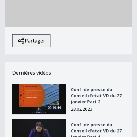
La vidéo ne peut être
lue.
(Code d'erreur: 102630)
Partager
Dernières vidéos
Conf. de presse du Conseil d&#039;etat VD du 27 janvie
Conf. de presse du
Conseil d'etat VD du 27
janvier Part 2
00:19:44
28.02.2023
Conf. de presse du Conseil d&#039;etat VD du 27 janvie
Conf. de presse du
Conseil d'etat VD du 27
janvier Part 1