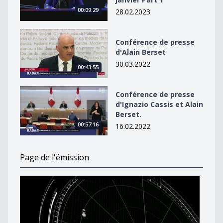
00:09:29
28.02.2023
Conférence de presse d&#039;Alain Berset
Conférence de presse
d'Alain Berset
30.03.2022
00:43:55
Conférence de presse d&#039;Ignazio Cassis et Alain B
Conférence de presse
d'Ignazio Cassis et Alain
Berset.
00:57:16
16.02.2022
Page de l'émission