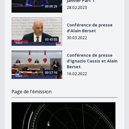
janvier Part 1
00:09:29
28.02.2023
Conférence de presse d&#039;Alain Berset
Conférence de presse
d'Alain Berset
30.03.2022
00:43:55
Conférence de presse d&#039;Ignazio Cassis et Alain B
Conférence de presse
d'Ignazio Cassis et Alain
Berset.
00:57:16
16.02.2022
Page de l'émission