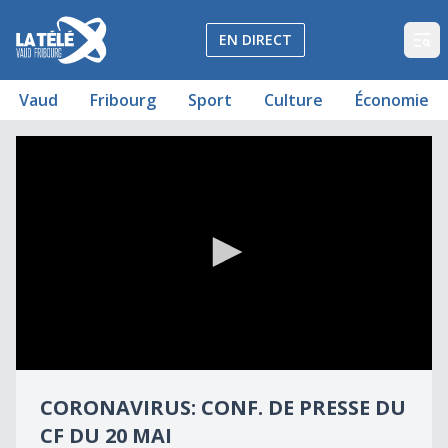
La Télé - Télévision régionale Vaud et Fribourg
EN DIRECT
Op
Vaud
Fribourg
Sport
Culture
Économie
Coronavirus: Conf. de presse du CF du 20 mai
Coronavirus: Conf. de presse du CF du 20 mai
0
seconds
CORONAVIRUS: CONF. DE PRESSE DU
of
1
CF DU 20 MAI
hour,