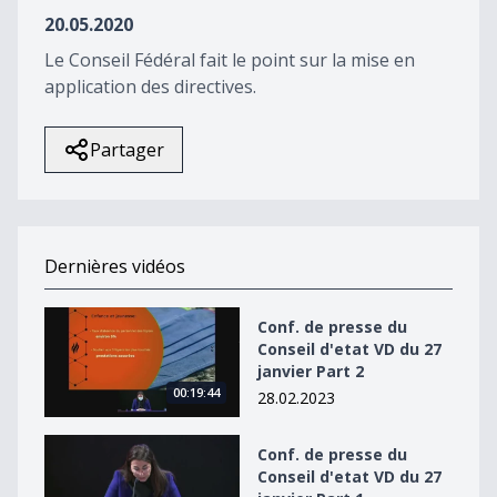
22
20.05.2020
minutes,
59
Le Conseil Fédéral fait le point sur la mise en
seconds
application des directives.
Partager
Dernières vidéos
Conf. de presse du Conseil d&#039;etat VD du 27 janvie
Conf. de presse du
Conseil d'etat VD du 27
janvier Part 2
00:19:44
28.02.2023
Conf. de presse du Conseil d&#039;etat VD du 27 janvie
Conf. de presse du
Conseil d'etat VD du 27