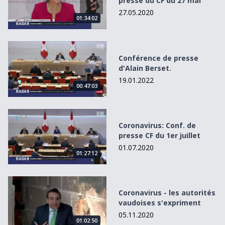
presse du CF du 27 mai
27.05.2020
01:34:02
Conférence de presse d&#039;Alain Berset.
Conférence de presse
d'Alain Berset.
19.01.2022
00:47:03
Coronavirus: Conf. de presse CF du 1er juillet
Coronavirus: Conf. de
presse CF du 1er juillet
01.07.2020
01:27:12
Coronavirus - les autorités vaudoises s&#039;expriment
Coronavirus - les autorités
vaudoises s'expriment
05.11.2020
01:02:50