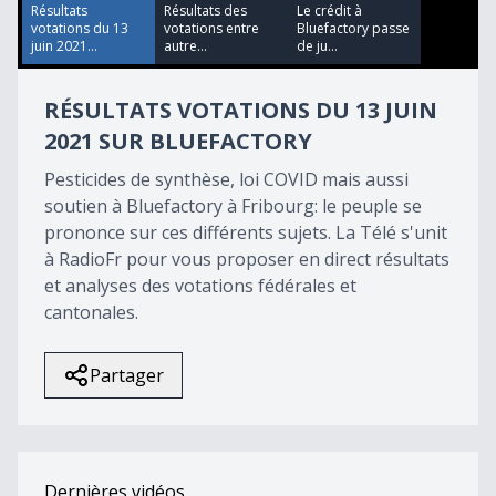
52
Résultats
Résultats des
Le crédit à
seconds
votations du 13
votations entre
Bluefactory passe
juin 2021...
autre...
de ju...
RÉSULTATS VOTATIONS DU 13 JUIN
2021 SUR BLUEFACTORY
Pesticides de synthèse, loi COVID mais aussi
soutien à Bluefactory à Fribourg: le peuple se
prononce sur ces différents sujets. La Télé s'unit
à RadioFr pour vous proposer en direct résultats
et analyses des votations fédérales et
cantonales.
Partager
Dernières vidéos