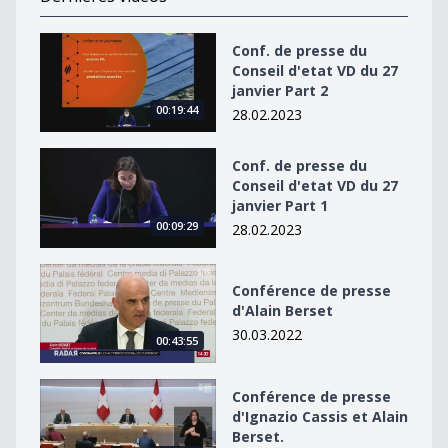
Conf. de presse du Conseil d&#039;etat VD du 27 janvie
Conf. de presse du
Conseil d'etat VD du 27
janvier Part 2
00:19:44
28.02.2023
Conf. de presse du Conseil d&#039;etat VD du 27 janvie
Conf. de presse du
Conseil d'etat VD du 27
janvier Part 1
00:09:29
28.02.2023
Conférence de presse d&#039;Alain Berset
Conférence de presse
d'Alain Berset
30.03.2022
00:43:55
Conférence de presse d&#039;Ignazio Cassis et Alain B
Conférence de presse
d'Ignazio Cassis et Alain
Berset.