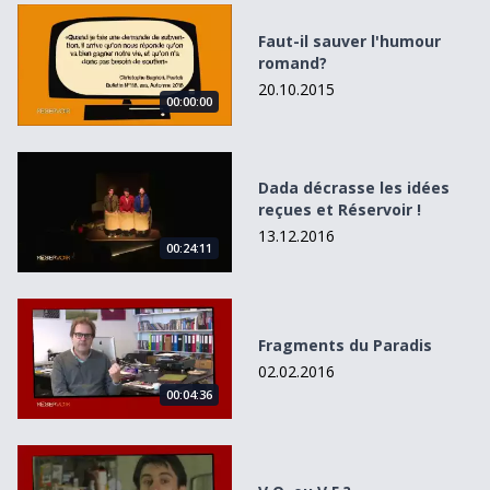
Faut-il sauver l&#039;humour romand?
Faut-il sauver l'humour
romand?
20.10.2015
00:00:00
Dada décrasse les idées reçues et Réservoir !
Dada décrasse les idées
reçues et Réservoir !
13.12.2016
00:24:11
Fragments du Paradis
Fragments du Paradis
02.02.2016
00:04:36
V.O. ou V.F.?