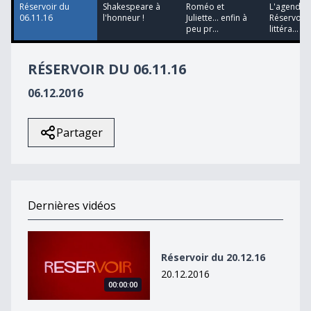
15
Réservoir du
Shakespeare à
Roméo et
L'agenda 
seconds
06.11.16
l'honneur !
Juliette... enfin à
Réservoir 
peu pr...
littéra...
RÉSERVOIR DU 06.11.16
06.12.2016
Partager
Dernières vidéos
Réservoir du 20.12.16
Réservoir du 20.12.16
20.12.2016
00:00:00