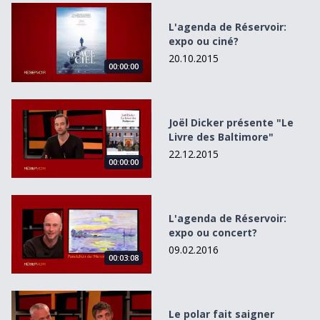
L&#039;agenda de Réservoir: expo ou ciné?
L'agenda de Réservoir:
expo ou ciné?
20.10.2015
00:00:00
Joël Dicker présente &quot;Le Livre des Baltimore&quot;
Joël Dicker présente "Le
Livre des Baltimore"
22.12.2015
00:00:00
L&#039;agenda de Réservoir: expo ou concert?
L'agenda de Réservoir:
expo ou concert?
09.02.2016
00:03:08
Le polar fait saigner Réservoir !
Le polar fait saigner