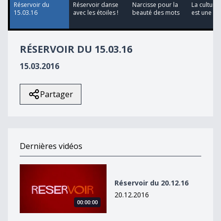
Réservoir du
Réservoir danse
Narcisse pour la
La culture
15.03.16
avec les étoiles !
beauté des mots
est une cul
RÉSERVOIR DU 15.03.16
15.03.2016
Partager
Dernières vidéos
Réservoir du 20.12.16
Réservoir du 20.12.16
20.12.2016
00:00:00