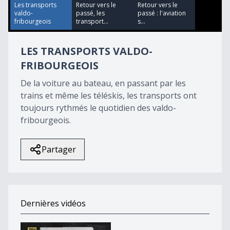
55
Les transports
Retour vers le
Retour vers le
seconds
valdo-
passé, les
passé : l'aviation
fribourgeois
transport...
s...
LES TRANSPORTS VALDO-
FRIBOURGEOIS
De la voiture au bateau, en passant par les
trains et même les téléskis, les transports ont
toujours rythmés le quotidien des valdo-
fribourgeois.
Partager
Dernières vidéos
Retour vers le passé de la Glâne