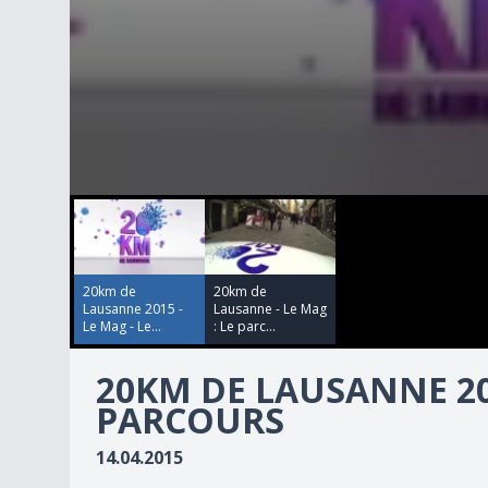
00:00:00
00:00:00
0
seconds
of
3
minutes,
30
20km de
20km de
seconds
Volume
Lausanne 2015 -
Lausanne - Le Mag
90%
Le Mag - Le...
: Le parc...
20KM DE LAUSANNE 201
PARCOURS
14.04.2015