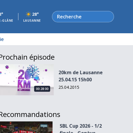
Rechercher
8°
28°
R-GLÂNE
LAUSANNE
ie
Prochain épisode
20km de Lausanne 25.04.15 15h00
20km de Lausanne
25.04.15 15h00
25.04.2015
00:28:00
Recommandations
SBL Cup 2026 - 1/2 finale - Genève - Starwings 2/2
SBL Cup 2026 - 1/2