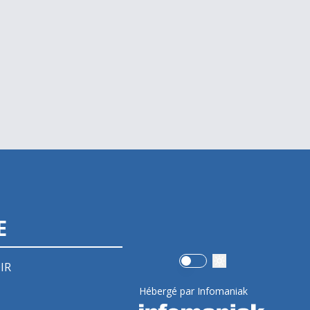
E
Use setting
IR
Hébergé par Infomaniak