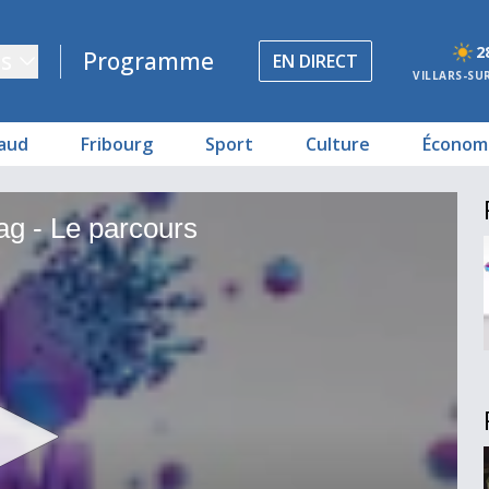
2
s
Programme
EN DIRECT
VILLARS-SU
aud
Fribourg
Sport
Culture
Économ
g - Le parcours