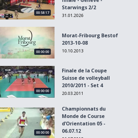
finale - Genève -
Starwings 2/2
00:58:17
31.01.2026
Morat-Fribourg Bestof 2013-10-08
Morat-Fribourg Bestof
2013-10-08
10.10.2013
00:00:00
Finale de la Coupe Suisse de volleyball 2010/2011 - Set 4
Finale de la Coupe
Suisse de volleyball
2010/2011 - Set 4
00:00:00
20.03.2011
Championnats du
Championnats du Monde de Course d’Orientation 05 - 06.07.
Monde de Course
d’Orientation 05 -
06.07.12
00:00:00