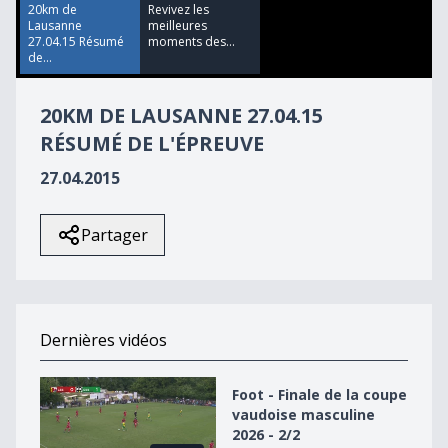
6
20km de
Revivez les
seconds
Lausanne
meilleures
27.04.15 Résumé
moments des...
de...
20KM DE LAUSANNE 27.04.15
RÉSUMÉ DE L'ÉPREUVE
27.04.2015
Partager
Dernières vidéos
Foot - Finale de la coupe vaudoise masculine 2026 - 2/2
Foot - Finale de la coupe
vaudoise masculine
2026 - 2/2