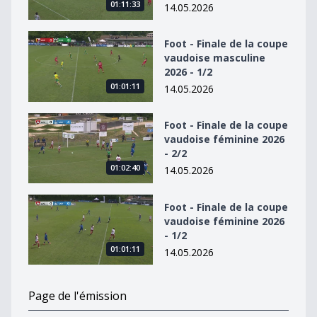
01:11:33
14.05.2026
Foot - Finale de la coupe vaudoise masculine 2026 - 1/2
Foot - Finale de la coupe
vaudoise masculine
2026 - 1/2
01:01:11
14.05.2026
Foot - Finale de la coupe vaudoise féminine 2026 - 2/2
Foot - Finale de la coupe
vaudoise féminine 2026
- 2/2
01:02:40
14.05.2026
Foot - Finale de la coupe vaudoise féminine 2026 - 1/2
Foot - Finale de la coupe
vaudoise féminine 2026
- 1/2
01:01:11
14.05.2026
Page de l'émission