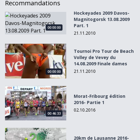
Recommandations
Hockeyades 2009 Davos-
Hockeyades 2009 Davos-Magnitogorsk 13.08.2009 Part. 1
Magnitogorsk 13.08.2009
Part. 1
00:00:00
21.11.2010
Tournoi Pro Tour de Beach Volley de Vevey du 14.08.2009
Tournoi Pro Tour de Beach
Volley de Vevey du
14.08.2009 Finale dames
21.11.2010
00:00:00
Morat-Fribourg édition 2016- Partie 1
Morat-Fribourg édition
2016- Partie 1
02.10.2016
00:46:33
20km de Lausanne 2016-04-19
20km de Lausanne 2016-