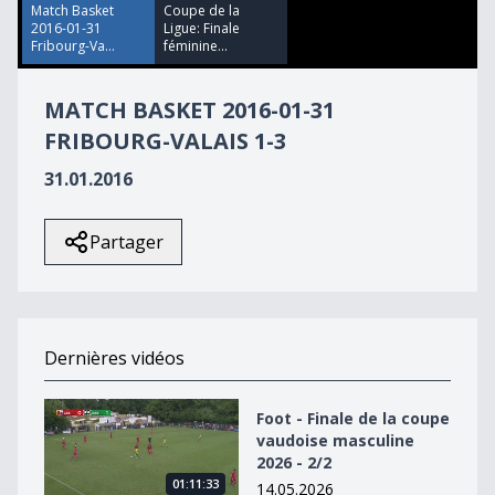
Match Basket
Coupe de la
2016-01-31
Ligue: Finale
Fribourg-Va...
féminine...
MATCH BASKET 2016-01-31
FRIBOURG-VALAIS 1-3
31.01.2016
Partager
Dernières vidéos
Foot - Finale de la coupe vaudoise masculine 2026 - 2/2
Foot - Finale de la coupe
vaudoise masculine
2026 - 2/2
01:11:33
14.05.2026