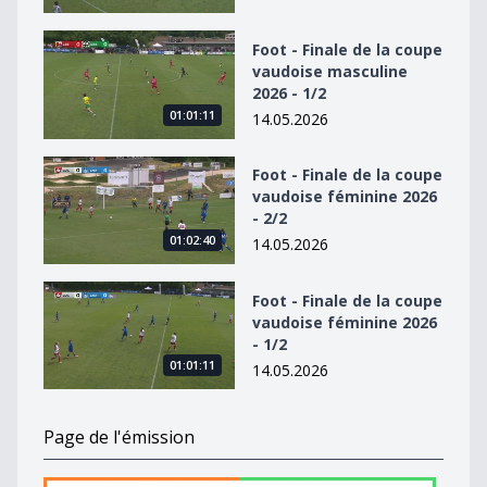
Foot - Finale de la coupe vaudoise masculine 2026 - 1/2
Foot - Finale de la coupe
vaudoise masculine
2026 - 1/2
01:01:11
14.05.2026
Foot - Finale de la coupe vaudoise féminine 2026 - 2/2
Foot - Finale de la coupe
vaudoise féminine 2026
- 2/2
01:02:40
14.05.2026
Foot - Finale de la coupe vaudoise féminine 2026 - 1/2
Foot - Finale de la coupe
vaudoise féminine 2026
- 1/2
01:01:11
14.05.2026
Page de l'émission