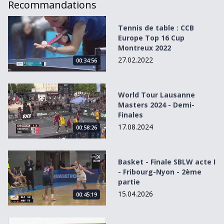
Recommandations
Tennis de table : CCB Europe Top 16 Cup Montreux 2022
Tennis de table : CCB
Europe Top 16 Cup
Montreux 2022
27.02.2022
00:34:56
World Tour Lausanne Masters 2024 - Demi-Finales
World Tour Lausanne
Masters 2024 - Demi-
Finales
17.08.2024
00:58:26
Basket - Finale SBLW acte I - Fribourg-Nyon - 2ème partie
Basket - Finale SBLW acte I
- Fribourg-Nyon - 2ème
partie
15.04.2026
00:45:19
Finale de la Coupe Suisse de volleyball 2010/2011 - Set 3