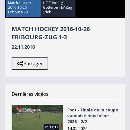
Match Hockey
HC Fribourg-
2016-10-26
Gottéron - EV Zug
Fribourg-Zu...
: déb...
MATCH HOCKEY 2016-10-26
FRIBOURG-ZUG 1-3
22.11.2016
Partager
Dernières vidéos
Foot - Finale de la coupe vaudoise masculine 2026 - 2/2
Foot - Finale de la coupe
vaudoise masculine
2026 - 2/2
01:11:33
14.05.2026