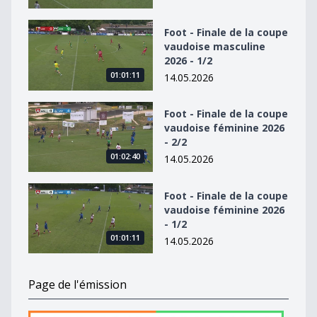
Foot - Finale de la coupe vaudoise masculine 2026 - 1/2
Foot - Finale de la coupe
vaudoise masculine
2026 - 1/2
01:01:11
14.05.2026
Foot - Finale de la coupe vaudoise féminine 2026 - 2/2
Foot - Finale de la coupe
vaudoise féminine 2026
- 2/2
01:02:40
14.05.2026
Foot - Finale de la coupe vaudoise féminine 2026 - 1/2
Foot - Finale de la coupe
vaudoise féminine 2026
- 1/2
01:01:11
14.05.2026
Page de l'émission