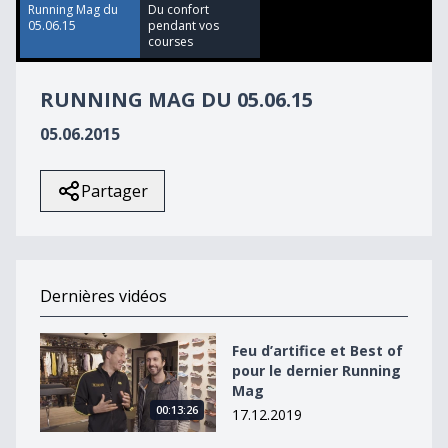
33
Running Mag du
Du confort
seconds
05.06.15
pendant vos
courses
RUNNING MAG DU 05.06.15
05.06.2015
Partager
Dernières vidéos
Feu d’artifice et Best of pour le dernier Running Mag
Feu d’artifice et Best of
pour le dernier Running
Mag
00:13:26
17.12.2019