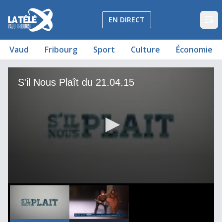
La Télé - Télévision régionale Vaud et Fribourg
EN DIRECT
Op
Vaud
Fribourg
Sport
Culture
Économie
S'il Nous Plaît du 21.04.15
L'Opéra Louise présente "Blanche neige".
S'il Nous Plaît du 21.04.15
00
00:00:00
0
seconds
of
24
minutes,