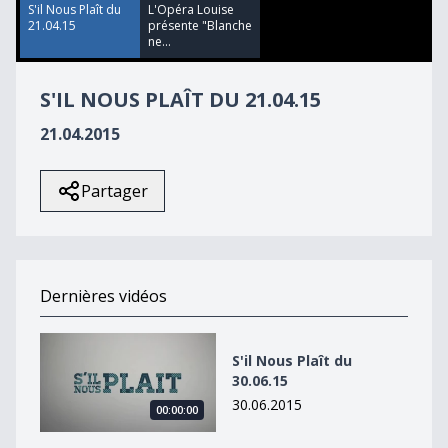
22
S'il Nous Plaît du
L'Opéra Louise
seconds
21.04.15
présente "Blanche
ne...
S'IL NOUS PLAÎT DU 21.04.15
21.04.2015
Partager
Dernières vidéos
S&#039;il Nous Plaît du 30.06.15
S'il Nous Plaît du
30.06.15
30.06.2015
00:00:00