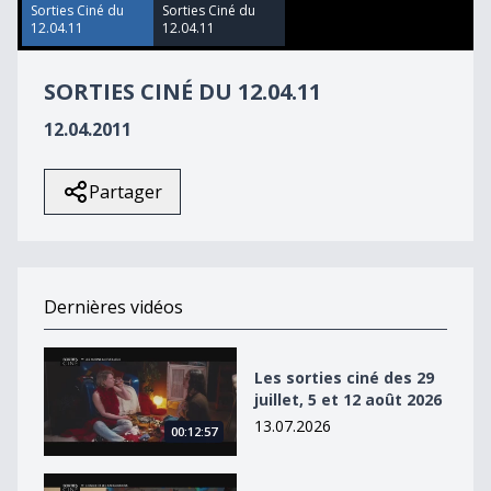
8
Sorties Ciné du
Sorties Ciné du
seconds
12.04.11
12.04.11
SORTIES CINÉ DU 12.04.11
12.04.2011
Partager
Dernières vidéos
Les sorties ciné des 29 juillet, 5 et 12 août 2026
Les sorties ciné des 29
juillet, 5 et 12 août 2026
13.07.2026
00:12:57
Les sorties ciné des 22, 29 juillet et 5 août 2026