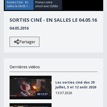
21
Sorties Ciné - En
Prenez votre
seconds
salles le 04.05.1...
envol avec Eddie
SORTIES CINÉ - EN SALLES LE 04.05.16
04.05.2016
Partager
Dernières vidéos
Les sorties ciné des 29 juillet, 5 et 12 août 2026
Les sorties ciné des 29
juillet, 5 et 12 août 2026
13.07.2026
00:12:57
Les sorties ciné des 22, 29 juillet et 5 août 2026