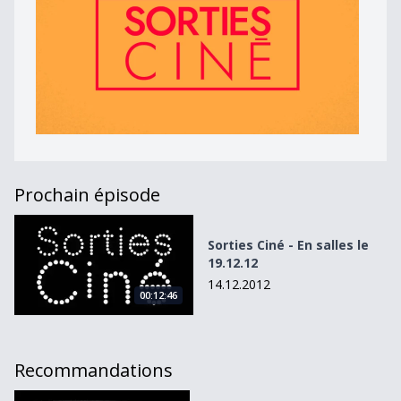
Prochain épisode
Sorties Ciné - En salles le 19.12.12
Sorties Ciné - En salles le
19.12.12
14.12.2012
00:12:46
Recommandations
C&#039;est la tempête alors tous dans les salles obscure