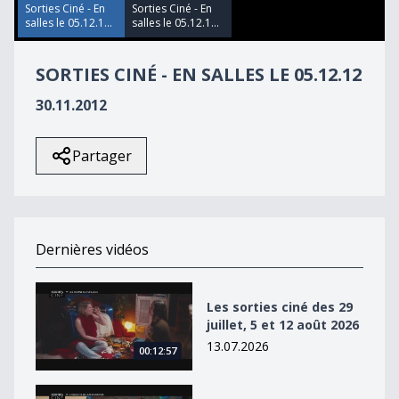
45
Sorties Ciné - En
Sorties Ciné - En
seconds
salles le 05.12.1...
salles le 05.12.1...
SORTIES CINÉ - EN SALLES LE 05.12.12
30.11.2012
Partager
Dernières vidéos
Les sorties ciné des 29 juillet, 5 et 12 août 2026
Les sorties ciné des 29
juillet, 5 et 12 août 2026
13.07.2026
00:12:57
Les sorties ciné des 22, 29 juillet et 5 août 2026