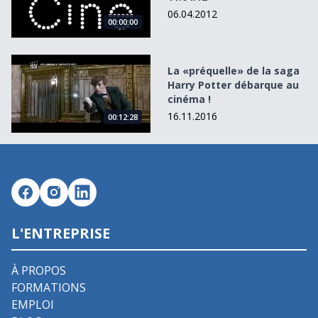
06.04.2012
00:00:00
La «préquelle» de la saga Harry Potter débarque au ciném
La «préquelle» de la saga
Harry Potter débarque au
cinéma !
16.11.2016
00:12:28
L'ENTREPRISE
À PROPOS
FORMATIONS
EMPLOI