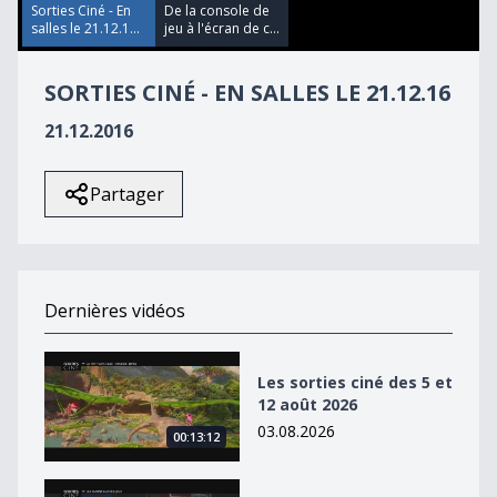
16
Sorties Ciné - En
De la console de
seconds
salles le 21.12.1...
jeu à l'écran de c...
SORTIES CINÉ - EN SALLES LE 21.12.16
21.12.2016
Partager
Dernières vidéos
Les sorties ciné des 5 et 12 août 2026
Les sorties ciné des 5 et
12 août 2026
03.08.2026
00:13:12
Les sorties ciné des 29 juillet, 5 et 12 août 2026