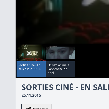
00:00:00
00:00:00
0
seconds
of
12
minutes,
49
Sorties Ciné - En
Un film animé à
seconds
Volume
salles le 25.11.1...
l'approche de
90%
noël
SORTIES CINÉ - EN SALL
25.11.2015