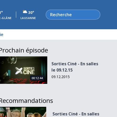
Rechercher
1°
30°
R-GLÂNE
LAUSANNE
ie
Prochain épisode
Sorties Ciné - En salles le 09.12.15
Sorties Ciné - En salles
le 09.12.15
09.12.2015
00:12:44
Recommandations
Sorties Ciné - En salles le 25.04.12
Sorties Ciné - En salles