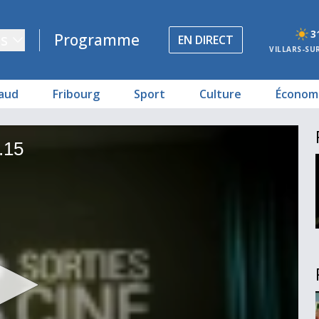
3
s
Programme
EN DIRECT
VILLARS-SU
aud
Fribourg
Sport
Culture
Économ
.15