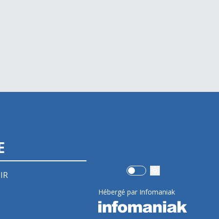
E
Use setting
IR
Hébergé par Infomaniak