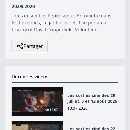
14
20.09.2020
seconds
Tous ensemble, Petite soeur, Antoinette dans
les Cévennes, Le jardin secret, The personal
history of David Copperfield, Volunteer
Partager
Dernières vidéos
Les sorties ciné des 29 juillet, 5 et 12 août 2026
Les sorties ciné des 29
juillet, 5 et 12 août 2026
13.07.2026
00:12:57
Les sorties ciné des 22, 29 juillet et 5 août 2026
Les sorties ciné des 22,