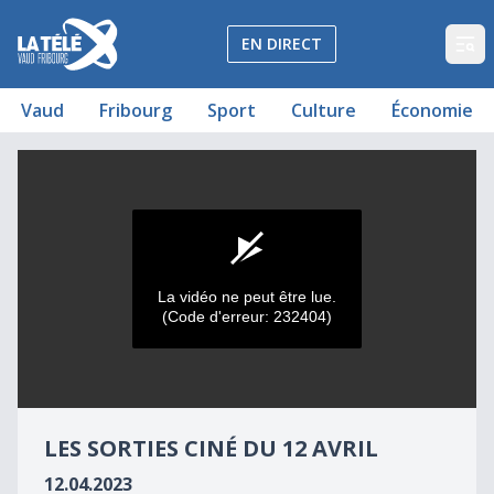
La Télé - Télévision régionale Vaud et Fribourg
EN DIRECT
Op
Vaud
Fribourg
Sport
Culture
Économie
Les sorties ciné du 12 avril 2023
Les sorties ciné du 12 avril
La vidéo ne peut être lue.
(Code d'erreur: 232404)
0
seconds
LES SORTIES CINÉ DU 12 AVRIL
of
0
12.04.2023
seconds