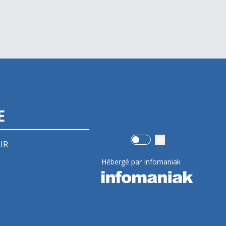
E
Use setting
IR
Hébergé par Infomaniak