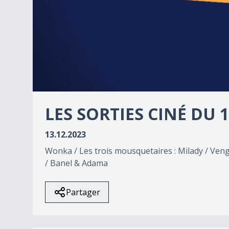
0
seconds
LES SORTIES CINÉ DU 
of
0
seconds
Volume
13.12.2023
90%
Wonka / Les trois mousquetaires : Milady / Veng
/ Banel & Adama
Partager