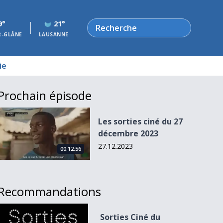
Rechercher
9°
21°
R-GLÂNE
LAUSANNE
ie
Prochain épisode
Les sorties ciné du 27 décembre 2023
Les sorties ciné du 27
décembre 2023
27.12.2023
00:12:56
Recommandations
Sorties Ciné du 29.03.11
Sorties Ciné du