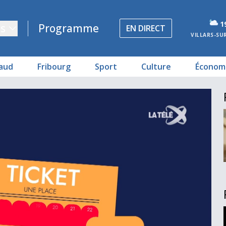
1
s
Programme
EN DIRECT
VILLARS-SU
aud
Fribourg
Sport
Culture
Économ