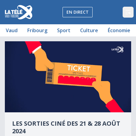
La Télé - Télévision régionale Vaud et Fribourg
EN DIRECT
Op
Vaud
Fribourg
Sport
Culture
Économie
Les sorties ciné du 21 août 2024
Les sorties ciné des 21 & 28 août 2024
0
seconds
LES SORTIES CINÉ DES 21 & 28 AOÛT
of
0
2024
seconds