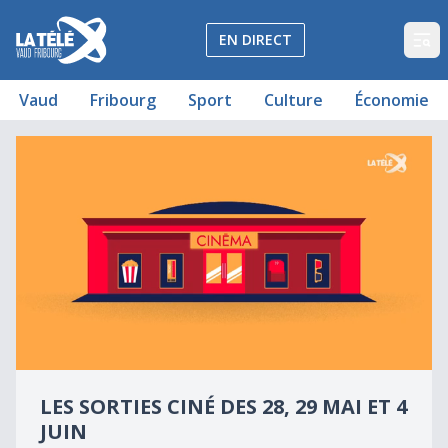
La Télé - Télévision régionale Vaud et Fribourg
EN DIRECT
Op
Vaud
Fribourg
Sport
Culture
Économie
Les sorties ciné du 28 mai 2025
Les sorties ciné des 28, 29 mai et 4 juin
0
seconds
LES SORTIES CINÉ DES 28, 29 MAI ET 4
of
0
JUIN
seconds