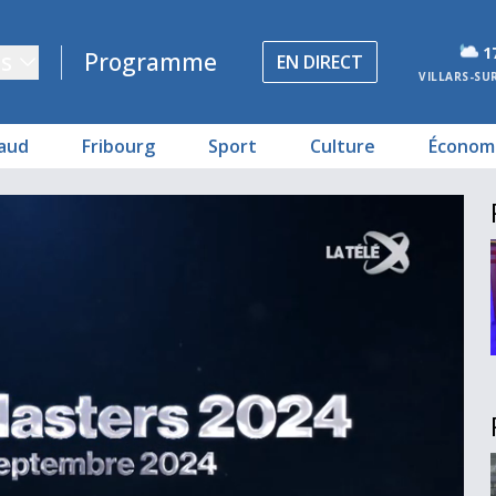
1
s
Programme
EN DIRECT
VILLARS-SU
aud
Fribourg
Sport
Culture
Économ