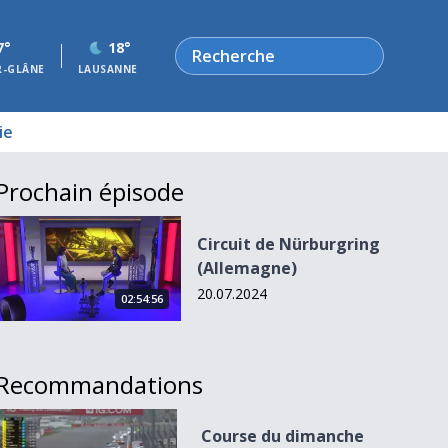
Rechercher
7°
18°
R-GLÂNE
LAUSANNE
ie
Prochain épisode
Circuit de Nürburgring (Allemagne)
Circuit de Nürburgring
(Allemagne)
20.07.2024
02:54:56
Recommandations
Course du dimanche 20 octobre 2024
Course du dimanche