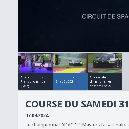
02:07:25
01:14:01
0
seconds
of
0
seconds
Volume
90%
Circuit de Spa-
Course du samedi
Course du
Francorchamps
31 août 2024
dimanche 1er
(Belgi...
septembre 20...
COURSE DU SAMEDI 31
07.09.2024
Le championnat ADAC GT Masters faisait halte en