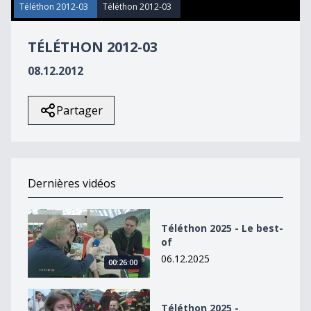
8
Téléthon 2012-03
Téléthon 2012-03
minutes,
0
TÉLÉTHON 2012-03
08.12.2012
Partager
Dernières vidéos
Téléthon 2025 - Le best-of
Téléthon 2025 - Le best-
of
06.12.2025
00:26:00
Téléthon 2025 - émission de 16h30
Téléthon 2025 -