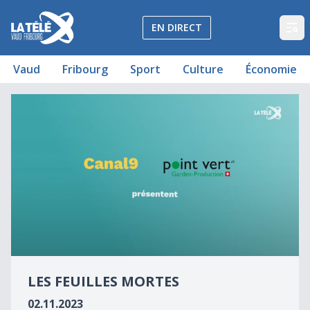
La Télé - Télévision régionale Vaud et Fribourg
EN DIRECT
Op
Vaud
Fribourg
Sport
Culture
Économie
Les feuilles mortes
0
seconds
LES FEUILLES MORTES
of
0
02.11.2023
seconds