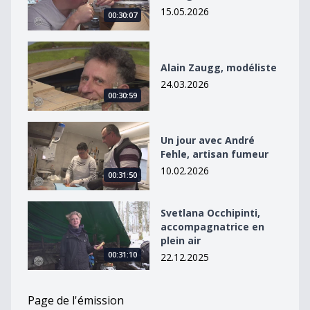
15.05.2026
00:30:07
Alain Zaugg, modéliste
Alain Zaugg, modéliste
24.03.2026
00:30:59
Un jour avec André Fehle, artisan fumeur
Un jour avec André
Fehle, artisan fumeur
10.02.2026
00:31:50
Svetlana Occhipinti, accompagnatrice en plein air
Svetlana Occhipinti,
accompagnatrice en
plein air
00:31:10
22.12.2025
Page de l'émission