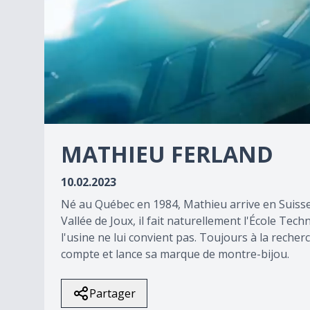
0
seconds
MATHIEU FERLAND
of
0
seconds
Volume
10.02.2023
90%
Né au Québec en 1984, Mathieu arrive en Suisse à
Vallée de Joux, il fait naturellement l'École Tec
l'usine ne lui convient pas. Toujours à la recher
compte et lance sa marque de montre-bijou.
Partager