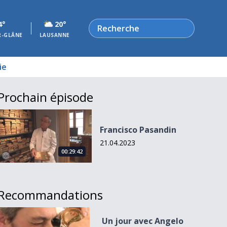
Rechercher
4°
20°
R-GLÂNE
LAUSANNE
ie
Prochain épisode
Francisco Pasandin
Francisco Pasandin
21.04.2023
00:29:42
Recommandations
Un jour avec Angelo Manzoni
Un jour avec Angelo