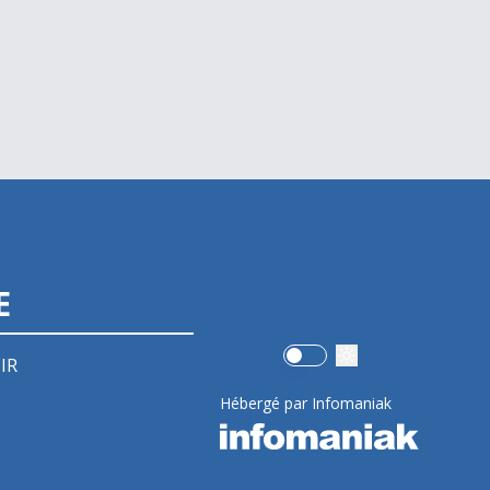
E
Use setting
IR
Hébergé par Infomaniak