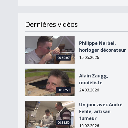
Dernières vidéos
Philippe Narbel, horloger décorateur
Philippe Narbel,
horloger décorateur
15.05.2026
00:30:07
Alain Zaugg, modéliste
Alain Zaugg,
modéliste
24.03.2026
00:30:59
Un jour avec André Fehle, artisan fumeur
Un jour avec André
Fehle, artisan
fumeur
00:31:50
10.02.2026