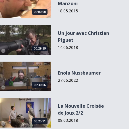
Manzoni
18.05.2015
00:00:00
Un jour avec Christian Piguet
Un jour avec Christian
Piguet
14.06.2018
00:29:29
Enola Nussbaumer
Enola Nussbaumer
27.06.2022
00:30:06
La Nouvelle Croisée de Joux 2/2
La Nouvelle Croisée
de Joux 2/2
08.03.2018
00:25:11