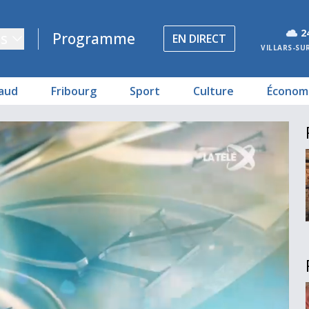
2
s
Programme
EN DIRECT
VILLARS-SU
aud
Fribourg
Sport
Culture
Économ