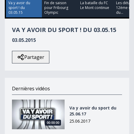
39
Va y avoir du
Fin de saison
La bataille du FC
Les détails
seconds
sport ! du
pour Fribourg
Le Mont continue
12ème édi
03.05.15
Olympic
du...
VA Y AVOIR DU SPORT ! DU 03.05.15
03.05.2015
Partager
Dernières vidéos
Va y avoir du sport du 25.06.17
Va y avoir du sport du
25.06.17
25.06.2017
00:00:00