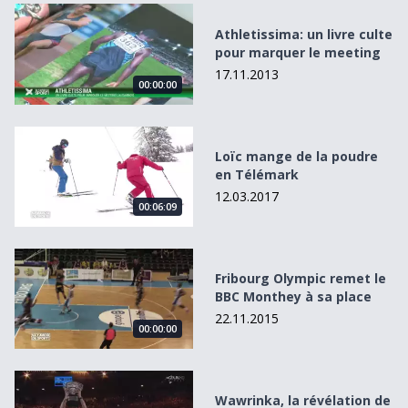
Athletissima: un livre culte pour marquer le meeting
Athletissima: un livre culte
pour marquer le meeting
17.11.2013
00:00:00
Loïc mange de la poudre en Télémark
Loïc mange de la poudre
en Télémark
12.03.2017
00:06:09
Fribourg Olympic remet le BBC Monthey à sa place
Fribourg Olympic remet le
BBC Monthey à sa place
22.11.2015
00:00:00
Wawrinka, la révélation de 2014?
Wawrinka, la révélation de