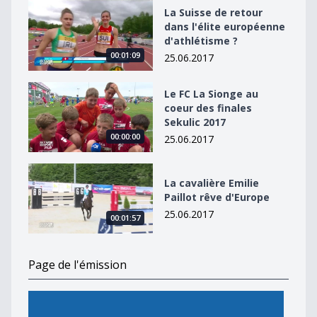
La Suisse de retour dans l&#039;élite européenne d&#
La Suisse de retour
dans l'élite européenne
d'athlétisme ?
00:01:09
25.06.2017
Le FC La Sionge au coeur des finales Sekulic 2017
Le FC La Sionge au
coeur des finales
Sekulic 2017
00:00:00
25.06.2017
La cavalière Emilie Paillot rêve d&#039;Europe
La cavalière Emilie
Paillot rêve d'Europe
25.06.2017
00:01:57
Page de l'émission