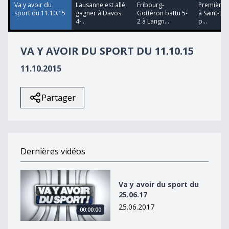
26
Va y avoir du
Lausanne est allé
Fribourg-
Première v
seconds
sport du 11.10.15
gagner à Davos
Gottéron battu 5-
à Saint-Lé
4-...
2 à Langn...
p...
VA Y AVOIR DU SPORT DU 11.10.15
11.10.2015
Partager
Dernières vidéos
Va y avoir du sport du 25.06.17
Va y avoir du sport du
25.06.17
25.06.2017
00:00:00