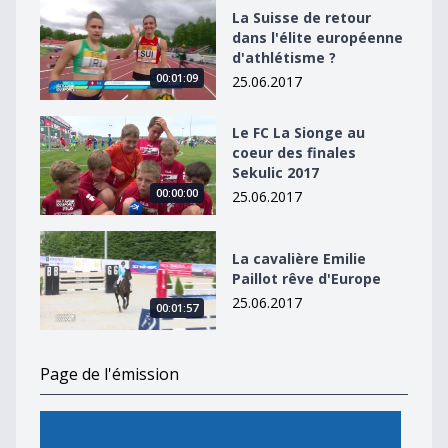
La Suisse de retour dans l&#039;élite européenne d&#
La Suisse de retour
dans l'élite européenne
d'athlétisme ?
00:01:09
25.06.2017
Le FC La Sionge au coeur des finales Sekulic 2017
Le FC La Sionge au
coeur des finales
Sekulic 2017
00:00:00
25.06.2017
La cavalière Emilie Paillot rêve d&#039;Europe
La cavalière Emilie
Paillot rêve d'Europe
25.06.2017
00:01:57
Page de l'émission