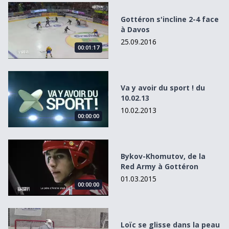
Gottéron s&#039;incline 2-4 face à Davos
Gottéron s'incline 2-4 face
à Davos
25.09.2016
00:01:17
Va y avoir du sport ! du 10.02.13
Va y avoir du sport ! du
10.02.13
10.02.2013
00:00:00
Bykov-Khomutov, de la Red Army à Gottéron
Bykov-Khomutov, de la
Red Army à Gottéron
01.03.2015
00:00:00
Loïc se glisse dans la peau d&#039;un gardien de hockey
Loïc se glisse dans la peau