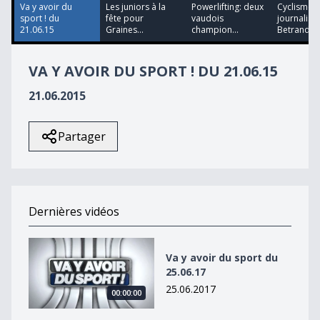
19
Va y avoir du
Les juniors à la
Powerlifting: deux
Cyclisme: 
seconds
sport ! du
fête pour
vaudois
journaliste
21.06.15
Graines...
champion...
Betrand Du
VA Y AVOIR DU SPORT ! DU 21.06.15
21.06.2015
Partager
Dernières vidéos
Va y avoir du sport du 25.06.17
Va y avoir du sport du
25.06.17
25.06.2017
00:00:00