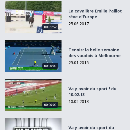
La cavalière Emilie Paillot rêve d&#039;Europe
La cavalière Emilie Paillot
rêve d'Europe
25.06.2017
00:01:57
Tennis: la belle semaine des vaudois à Melbourne
Tennis: la belle semaine
des vaudois à Melbourne
25.01.2015
00:00:00
Va y avoir du sport ! du 10.02.13
Va y avoir du sport ! du
10.02.13
10.02.2013
00:00:00
Va y avoir du sport du 14.02.16
Va y avoir du sport du