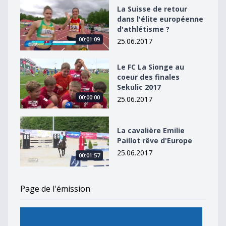
La Suisse de retour dans l&#039;élite européenne d&#
La Suisse de retour
dans l'élite européenne
d'athlétisme ?
00:01:09
25.06.2017
Le FC La Sionge au coeur des finales Sekulic 2017
Le FC La Sionge au
coeur des finales
Sekulic 2017
00:00:00
25.06.2017
La cavalière Emilie Paillot rêve d&#039;Europe
La cavalière Emilie
Paillot rêve d'Europe
25.06.2017
00:01:57
Page de l'émission