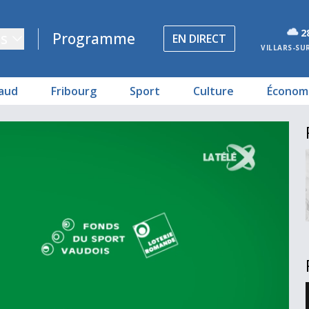
2
s
Programme
EN DIRECT
VILLARS-SU
aud
Fribourg
Sport
Culture
Économ
terview