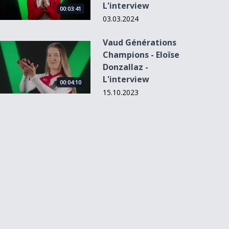
L'interview
00:03:41
03.03.2024
Vaud Générations
Vaud Générations Champions - Eloïse Donzallaz - L&#039;in
Champions - Eloïse
Donzallaz -
L'interview
00:04:10
15.10.2023