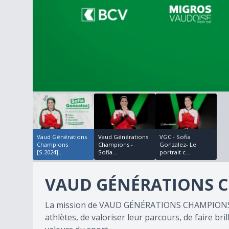
00:03:44
00:02:04
0
seconds
of
0
seconds
Volume
90%
Vaud Générations
Vaud Générations
VGC - Sofia
Champions
Champions -
Gonzalez- Le
[S.2024]...
Sofia...
portrait c...
VAUD GÉNÉRATIONS CH
La mission de VAUD GÉNÉRATIONS CHAMPIONS es
athlètes, de valoriser leur parcours, de faire bri