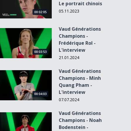
Le portrait chinois
05.11.2023
00:02:05
Vaud Générations
Vaud Générations Champions - Frédérique Rol - L&#039;inte
Champions -
Frédérique Rol -
L'interview
00:03:53
21.01.2024
Vaud Générations
Vaud Générations Champions - Minh Quang Pham - L&#039;
Champions - Minh
Quang Pham -
L'interview
00:04:03
07.07.2024
Vaud Générations
Vaud Générations Champions - Noah Bodenstein - L&#039;i
Champions - Noah
Bodenstein -