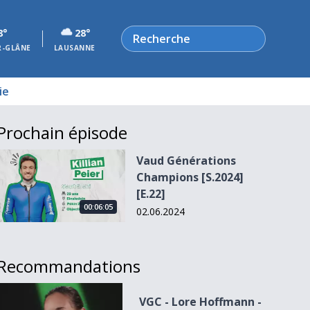
Rechercher
8°
28°
R-GLÂNE
LAUSANNE
ie
Prochain épisode
Vaud Générations Champions [S.2024][E.22]
Vaud Générations
Champions [S.2024]
[E.22]
00:06:05
02.06.2024
Recommandations
VGC - Lore Hoffmann - Le portrait chinois
VGC - Lore Hoffmann -