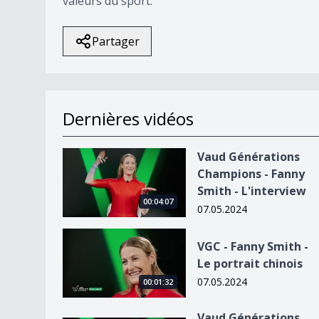
valeurs du sport.
Partager
Dernières vidéos
Vaud Générations Champions - Fanny Smith - L
Vaud Générations
Champions - Fanny
Smith - L'interview
00:04:07
07.05.2024
VGC - Fanny Smith - Le portrait chinois
VGC - Fanny Smith -
Le portrait chinois
07.05.2024
00:01:32
Vaud Générations