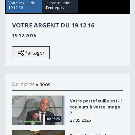
47
Votre argent du
La transmission
seconds
19.12.16
d'entreprise
VOTRE ARGENT DU 19.12.16
19.12.2016
Partager
Dernières vidéos
Votre portefeuille est-il toujours à votre image ?
Votre portefeuille est-il
toujours à votre image
?
00:06:23
27.05.2026
De quels outils de gestion ai-je besoin pour lancer ma