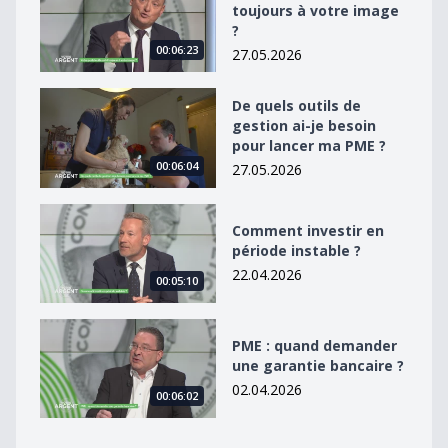
toujours à votre image
?
00:06:23
27.05.2026
De quels outils de gestion ai-je besoin pour lancer ma
De quels outils de
gestion ai-je besoin
pour lancer ma PME ?
00:06:04
27.05.2026
Comment investir en période instable ?
Comment investir en
période instable ?
22.04.2026
00:05:10
PME : quand demander une garantie bancaire ?
PME : quand demander
une garantie bancaire ?
02.04.2026
00:06:02