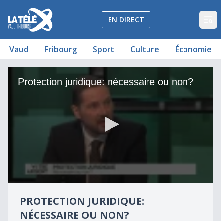
La Télé - Télévision régionale Vaud et Fribourg
EN DIRECT
Op
Vaud
Fribourg
Sport
Culture
Économie
Protection juridique: nécessaire ou non?
Protection juridique: nécessaire ou non?
0
seconds
PROTECTION JURIDIQUE:
of
5
NÉCESSAIRE OU NON?
minutes,