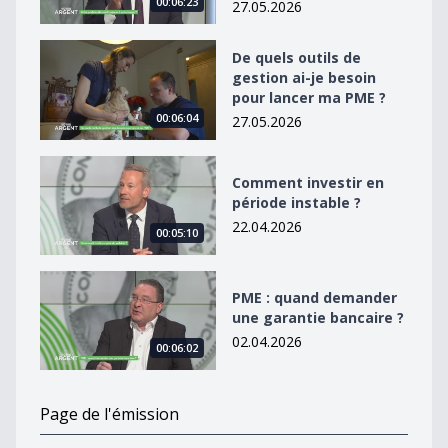
00:06:23
27.05.2026
De quels outils de gestion ai-je besoin pour lancer ma
De quels outils de
gestion ai-je besoin
pour lancer ma PME ?
00:06:04
27.05.2026
Comment investir en période instable ?
Comment investir en
période instable ?
22.04.2026
00:05:10
PME : quand demander une garantie bancaire ?
PME : quand demander
une garantie bancaire ?
02.04.2026
00:06:02
Page de l'émission