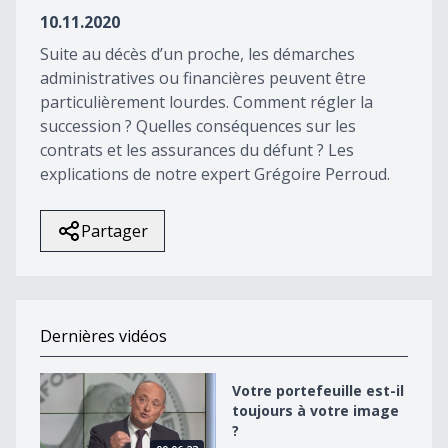
43
10.11.2020
seconds
Suite au décès d’un proche, les démarches
administratives ou financières peuvent être
particulièrement lourdes. Comment régler la
succession ? Quelles conséquences sur les
contrats et les assurances du défunt ? Les
explications de notre expert Grégoire Perroud.
Partager
Dernières vidéos
Votre portefeuille est-il toujours à votre image ?
Votre portefeuille est-il
toujours à votre image
?