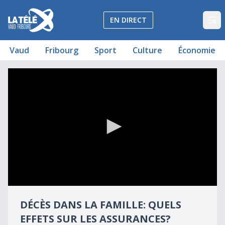
La Télé - Télévision régionale Vaud et Fribourg
EN DIRECT
Op
Vaud
Fribourg
Sport
Culture
Économie
Décès dans la famille: quels effets sur les assurances?
Décès dans la famille: quels effets sur les assurances?
0
seconds
DÉCÈS DANS LA FAMILLE: QUELS
of
5
EFFETS SUR LES ASSURANCES?
minutes,