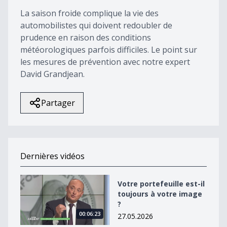
47
La saison froide complique la vie des
seconds
automobilistes qui doivent redoubler de
prudence en raison des conditions
météorologiques parfois difficiles. Le point sur
les mesures de prévention avec notre expert
David Grandjean.
Partager
Dernières vidéos
Votre portefeuille est-il toujours à votre image ?
Votre portefeuille est-il
toujours à votre image
?
00:06:23
27.05.2026