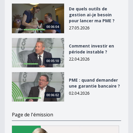
De quels outils de gestion ai-je besoin pour lancer ma
De quels outils de
gestion ai-je besoin
pour lancer ma PME ?
00:06:04
27.05.2026
Comment investir en période instable ?
Comment investir en
période instable ?
22.04.2026
00:05:10
PME : quand demander une garantie bancaire ?
PME : quand demander
une garantie bancaire ?
02.04.2026
00:06:02
Page de l'émission